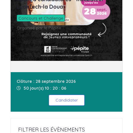
LyonTech-la Doua
Concours et Challenge
Organisé par le Pépite
L'incubateur LyonTech-la Doua est prêt pour
accueillir sa nouvelle promotion !Dates très
importantes à booker lors de votre candidature :
Fin de l'appel à c...
Clôture : 28 septembre 2026
50 jour(s) 10 : 20 : 06
Candidater
FILTRER LES ÉVÈNEMENTS