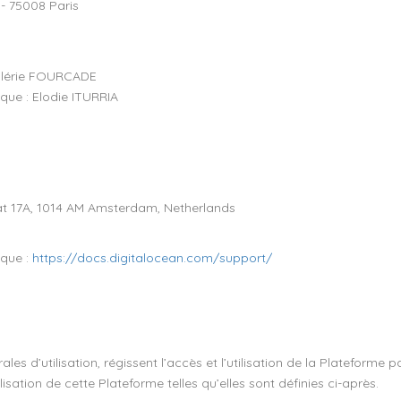
 - 75008 Paris
Valérie FOURCADE
ique : Elodie ITURRIA
at 17A, 1014 AM Amsterdam, Netherlands
ique :
https://docs.digitalocean.com/support/
es d’utilisation, régissent l’accès et l’utilisation de la Plateforme pa
lisation de cette Plateforme telles qu’elles sont définies ci-après.