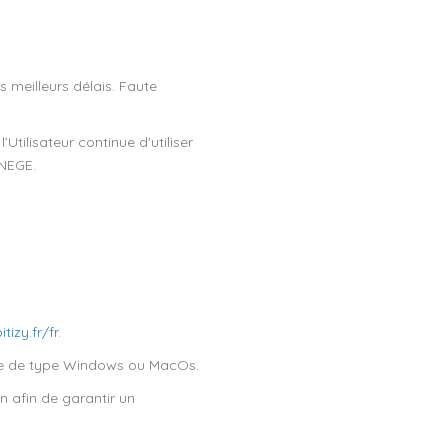
s meilleurs délais. Faute
tilisateur continue d'utiliser
FNEGE.
tizy.fr/fr
.
ible de type Windows ou MacOs.
on afin de garantir un