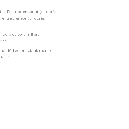
t et l'entrepreneuriat (ci-après
t-entrepreneur (ci-après
de plusieurs milliers
res.
rme dédiée principalement à
 l'url