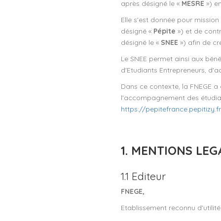
après désigné le «
MESRE
») en
Elle s'est donnée pour mission d
désigné «
Pépite
») et de cont
désigné le «
SNEE
») afin de cr
Le SNEE permet ainsi aux bénéf
d'Etudiants Entrepreneurs, d'a
Dans ce contexte, la FNEGE a 
l'accompagnement des étudiants 
https://pepitefrance.pepitizy.fr
1. MENTIONS LEG
1.1 Editeur
FNEGE,
Etablissement reconnu d'utilit