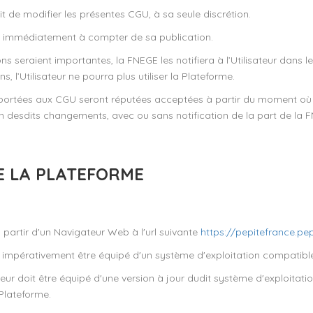
t de modifier les présentes CGU, à sa seule discrétion.
t immédiatement à compter de sa publication.
s seraient importantes, la FNEGE les notifiera à l’Utilisateur dans le
 l’Utilisateur ne pourra plus utiliser la Plateforme.
portées aux CGU seront réputées acceptées à partir du moment où l’U
n desdits changements, avec ou sans notification de la part de la 
DE LA PLATEFORME
 partir d'un Navigateur Web à l'url suivante
https://pepitefrance.pepi
doit impérativement être équipé d'un système d'exploitation compat
ateur doit être équipé d'une version à jour dudit système d'exploitati
Plateforme.