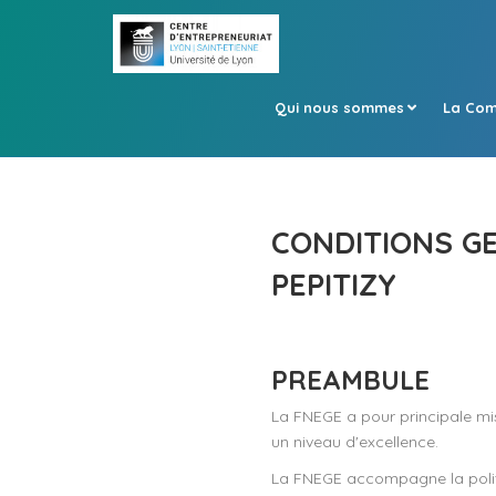
Qui nous sommes
La Com
CONDITIONS GE
PEPITIZY
PREAMBULE
La FNEGE a pour principale mi
un niveau d'excellence.
La FNEGE accompagne la politi