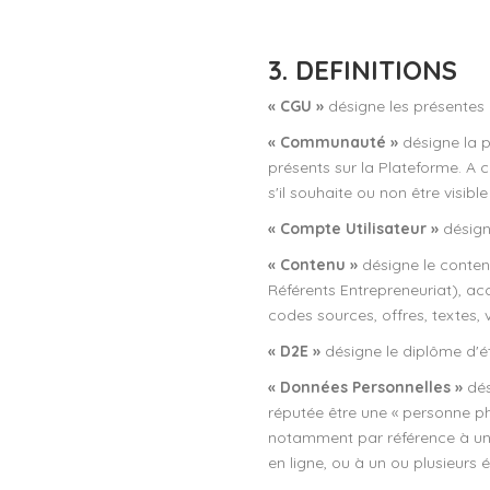
3. DEFINITIONS
« CGU »
désigne les présentes C
« Communauté »
désigne la p
présents sur la Plateforme. A 
s'il souhaite ou non être visi
« Compte Utilisateur »
désign
« Contenu »
désigne le conten
Référents Entrepreneuriat), ac
codes sources, offres, textes,
« D2E »
désigne le diplôme d'é
« Données Personnelles »
dés
réputée être une « personne ph
notamment par référence à un id
en ligne, ou à un ou plusieurs 