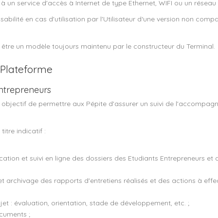
 à un service d'accès à Internet de type Ethernet, WIFI ou un réseau
abilité en cas d'utilisation par l'Utilisateur d‘une version non comp
it être un modèle toujours maintenu par le constructeur du Terminal.
a Plateforme
entrepreneurs
 objectif de permettre aux Pépite d'assurer un suivi de l'accompag
itre indicatif :
ication et suivi en ligne des dossiers des Etudiants Entrepreneurs et 
et archivage des rapports d'entretiens réalisés et des actions à effec
ojet : évaluation, orientation, stade de développement, etc. ;
cuments ;