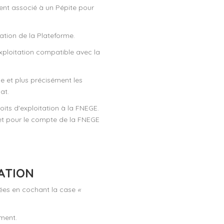
nt associé à un Pépite pour
sation de la Plateforme.
xploitation compatible avec la
e et plus précisément les
at.
oits d'exploitation à la FNEGE.
 et pour le compte de la FNEGE
SATION
ptées en cochant la case
«
ement.