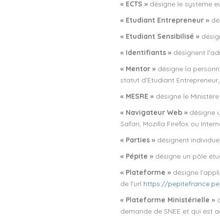
« ECTS »
désigne le système eu
« Etudiant Entrepreneur »
dés
« Etudiant Sensibilisé »
désign
« Identifiants »
désignent l'adr
« Mentor »
désigne la personn
statut d'Etudiant Entrepreneur
« MESRE »
désigne le Ministère
« Navigateur Web »
désigne u
Safari, Mozilla Firefox ou Intern
« Parties »
désignent individuel
« Pépite »
désigne un pôle étudi
« Plateforme »
désigne l'appl
de l'url
https://pepitefrance.pepi
« Plateforme Ministérielle »
demande de SNEE et qui est acc