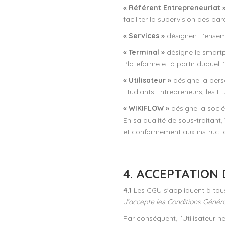
« Référent Entrepreneuriat 
faciliter la supervision des pa
« Services »
désignent l'ensembl
« Terminal »
désigne le smartp
Plateforme et à partir duquel l
« Utilisateur »
désigne la pers
Etudiants Entrepreneurs, les Et
« WIKIFLOW »
désigne la socié
En sa qualité de sous-traitant
et conformément aux instruction
4. ACCEPTATION
4.1
Les CGU s'appliquent à tous 
J’accepte les Conditions Général
Par conséquent, l’Utilisateur n