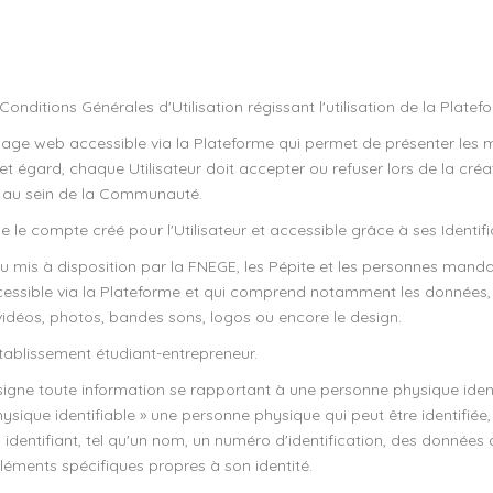
onditions Générales d'Utilisation régissant l'utilisation de la Platef
age web accessible via la Plateforme qui permet de présenter les
cet égard, chaque Utilisateur doit accepter ou refuser lors de la cré
ble au sein de la Communauté.
e le compte créé pour l'Utilisateur et accessible grâce à ses Identifi
u mis à disposition par la FNEGE, les Pépite et les personnes manda
cessible via la Plateforme et qui comprend notamment les données, 
 vidéos, photos, bandes sons, logos ou encore le design.
tablissement étudiant-entrepreneur.
igne toute information se rapportant à une personne physique identif
ysique identifiable » une personne physique qui peut être identifiée
entifiant, tel qu'un nom, un numéro d'identification, des données de
éléments spécifiques propres à son identité.