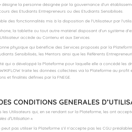
»
désigne la personne désignée par la gouvernance d'un établisseme
rcours des Etudiants Entrepreneurs ou des Etudiants Sensibilisés.
e des fonctionnalités mis à la disposition de l'Utilisateur par l'utili
hone, la tablette ou tout autre matériel disposant d'un système d'e
'Utilisateur accède au Contenu et aux Services.
onne physique qui bénéficie des Services proposés par la Plateform
udiants Sensibilisés, les Mentors ainsi que les Référents Entrepreneuri
té qui a développé la Plateforme pour laquelle elle a concédé les dr
, WIKIFLOW traite les données collectées via la Plateforme au profit
s et finalités définies par la FNEGE.
 DES CONDITIONS GENERALES D’UTILI
les Utilisateurs qui, en se rendant sur la Plateforme, les ont acce
es d’Utilisation ».
e peut pas utiliser la Plateforme s’il n’accepte pas les CGU préalabl