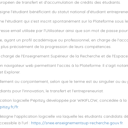
ropéen de transfert et d'accumulation de crédits des étudiants.
igne l'étudiant bénéficiant du statut national d'étudiant entrepreneu
e l'étudiant qui s'est inscrit spontanément sur la Plateforme sous le p
esse email utilisée par l'Utilisateur ainsi que son mot de passe pour s
e, ayant un profil académique ou professionnel, en charge de l'ac
, plus précisément de la progression de leurs compétences.
 chargé de l'Enseignement Supérieur de la Recherche et de l'Espace
n navigateur web permettant l'accès à la Plateforme. Il s'agit no
et Explorer.
lement ou conjointement, selon que le terme est au singulier ou au plu
ants pour l'innovation, le transfert et l'entrepreneuriat.
ication logicielle Pépitizy développée par WIKIFLOW, concédée à la 
tizy.fr/fr.
désigne l'application logicielle via laquelle les étudiants candidats 
essible à l'url :
https://snee.enseignementsup-recherche.gouv.fr.