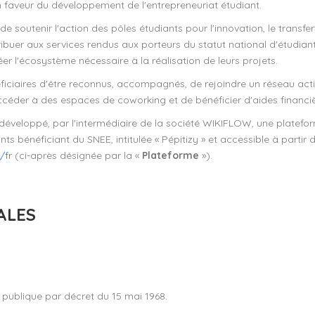
 faveur du développement de l'entrepreneuriat étudiant.
e soutenir l'action des pôles étudiants pour l'innovation, le transfer
ribuer aux services rendus aux porteurs du statut national d'étudian
éer l'écosystème nécessaire à la réalisation de leurs projets.
iciaires d'être reconnus, accompagnés, de rejoindre un réseau actif 
ccéder à des espaces de coworking et de bénéficier d'aides financiè
développé, par l'intermédiaire de la société WIKIFLOW, une platefo
bénéficiant du SNEE, intitulée « Pépitizy » et accessible à partir de
/fr
(ci-après désignée par la «
Plateforme
»).
ALES
é publique par décret du 15 mai 1968.